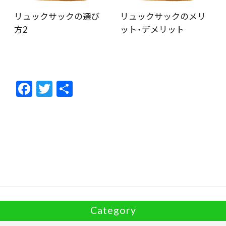
リュックサックの選び
リュックサックのメリ
方2
ット・デメリット
F
T
共
ac
w
有
e
itt
b
er
o
o
k
Category