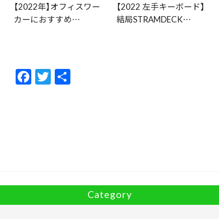
【2022年】オフィスワー
【2022 左手キーボード】
カーにおすすめ…
結局STRAMDECK…
F
T
共
ac
w
有
e
itt
b
er
o
o
k
Category