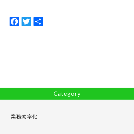
F
T
共
ac
w
有
e
itt
b
er
o
o
k
Category
業務効率化