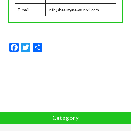
E-mail
info@beautynews-no1.com
F
T
共
ac
w
有
e
itt
b
er
o
o
k
Category