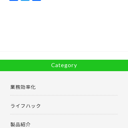
ac
w
有
e
itt
b
er
o
o
k
Category
業務効率化
ライフハック
製品紹介