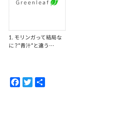
1. モリンガって結局な
に？“青汁”と違う…
F
T
共
ac
w
有
e
itt
b
er
o
o